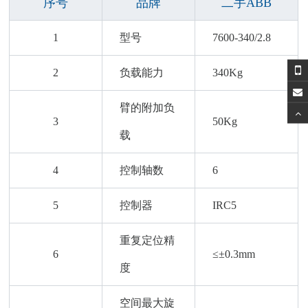
序号
品牌
二手ABB
1
型号
7600-340/2.8
2
负载能力
340Kg
臂的附加负
3
50Kg
载
4
控制轴数
6
5
控制器
IRC5
重复定位精
6
≤±0.3mm
度
空间最大旋